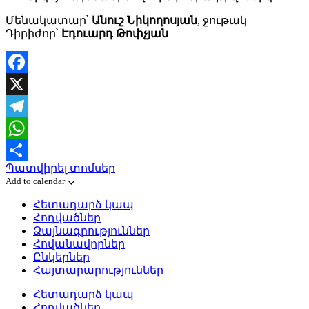
Մենակատար՝
Անուշ Նիկողոսյան
, ջութակ
Դիրիժոր՝
Էդուարդ Թոփչյան
Facebook
X
Telegram
WhatsApp
Պատվիրել տոմսեր
Share
Add to calendar
Հետադարձ կապ
Հոդվածներ
Ձայնագրություններ
Հովանավորներ
Ընկերներ
Հայտարարություններ
Հետադարձ կապ
Հոդվածներ