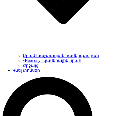
Արամ Խաչատրյան համերգասրահ
«Harmony» կամերային սրահ
Շրջայց
Գնել տոմսեր