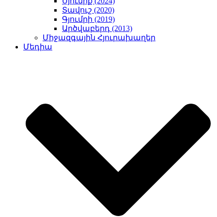
Սյունիք (2024)
Տավուշ (2020)
Գյումրի (2019)
Արծվաբերդ (2013)
Միջազգային Հյուրախաղեր
Մեդիա