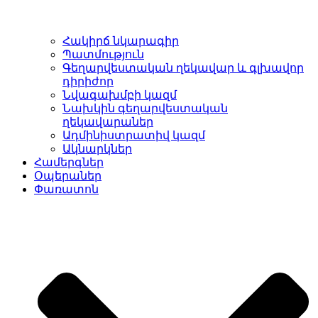
Հակիրճ նկարագիր
Պատմություն
Գեղարվեստական ղեկավար և գլխավոր
դիրիժոր
Նվագախմբի կազմ
Նախկին գեղարվեստական
ղեկավարաներ
Ադմինիստրատիվ կազմ
Ակնարկներ
Համերգներ
Օպերաներ
Փառատոն