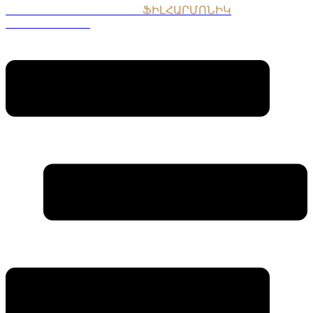
ՀԱՅԱՍՏԱՆԻ ԱԶԳԱՅԻՆ
ՖԻԼՀԱՐՄՈՆԻԿ
ՆՎԱԳԱԽՈՒՄԲ