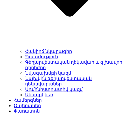
Հակիրճ նկարագիր
Պատմություն
Գեղարվեստական ղեկավար և գլխավոր
դիրիժոր
Նվագախմբի կազմ
Նախկին գեղարվեստական
ղեկավարաներ
Ադմինիստրատիվ կազմ
Ակնարկներ
Համերգներ
Օպերաներ
Փառատոն