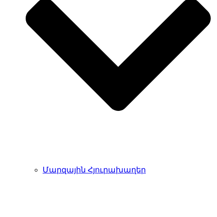
Մարզային Հյուրախաղեր