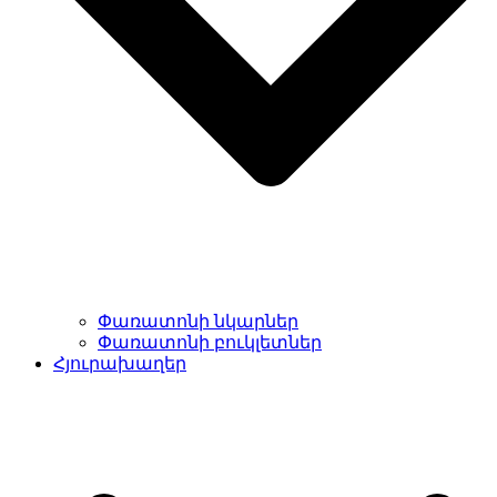
Փառատոնի նկարներ
Փառատոնի բուկլետներ
Հյուրախաղեր