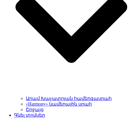
Արամ Խաչատրյան համերգասրահ
«Harmony» կամերային սրահ
Շրջայց
Գնել տոմսեր