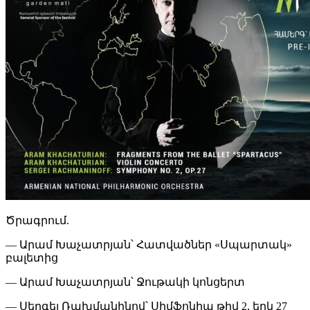
Ծրագրում.
— Արամ Խաչատրյան՝ Հատվածներ «Սպարտակ»
բալետից
— Արամ Խաչատրյան՝ Ջութակի կոնցերտ
— Սերգեյ Ռախմանինով՝ Սիմֆոնիա թիվ 2, երկ 27