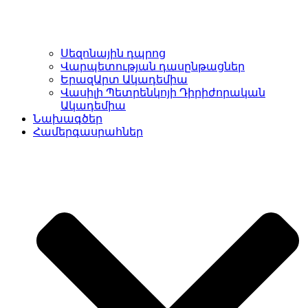
Սեզոնային դպրոց
Վարպետության դասընթացներ
ԵրազԱրտ Ակադեմիա
Վասիլի Պետրենկոյի Դիրիժորական
Ակադեմիա
Նախագծեր
Համերգասրահներ