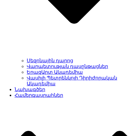
Սեզոնային դպրոց
Վարպետության դասընթացներ
ԵրազԱրտ Ակադեմիա
Վասիլի Պետրենկոյի Դիրիժորական
Ակադեմիա
Նախագծեր
Համերգասրահներ