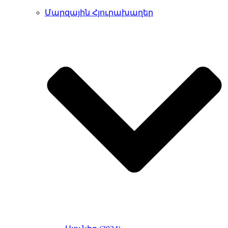
Մարզային Հյուրախաղեր