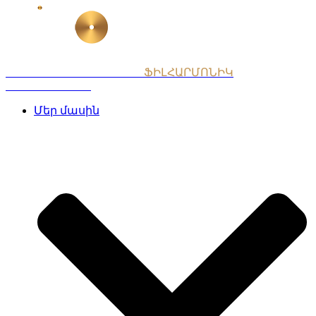
Skip
to
content
ՀԱՅԱՍՏԱՆԻ ԱԶԳԱՅԻՆ
ՖԻԼՀԱՐՄՈՆԻԿ
ՆՎԱԳԱԽՈՒՄԲ
Մեր մասին