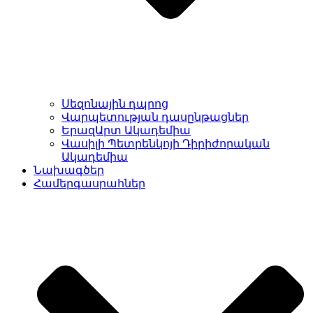
Սեզոնային դպրոց
Վարպետության դասընթացներ
ԵրազԱրտ Ակադեմիա
Վասիլի Պետրենկոյի Դիրիժորական
Ակադեմիա
Նախագծեր
Համերգասրահներ