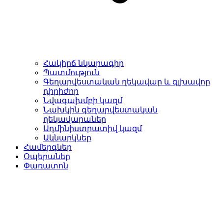
Հակիրճ նկարագիր
Պատմություն
Գեղարվեստական ղեկավար և գլխավոր
դիրիժոր
Նվագախմբի կազմ
Նախկին գեղարվեստական
ղեկավարաներ
Ադմինիստրատիվ կազմ
Ակնարկներ
Համերգներ
Օպերաներ
Փառատոն