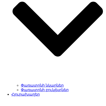
Փառատոնի նկարներ
Փառատոնի բուկլետներ
Հյուրախաղեր