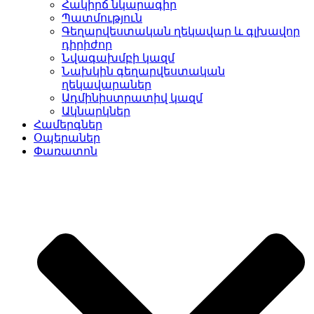
Հակիրճ նկարագիր
Պատմություն
Գեղարվեստական ղեկավար և գլխավոր
դիրիժոր
Նվագախմբի կազմ
Նախկին գեղարվեստական
ղեկավարաներ
Ադմինիստրատիվ կազմ
Ակնարկներ
Համերգներ
Օպերաներ
Փառատոն