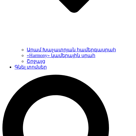
Արամ Խաչատրյան համերգասրահ
«Harmony» կամերային սրահ
Շրջայց
Գնել տոմսեր