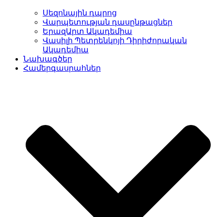
Սեզոնային դպրոց
Վարպետության դասընթացներ
ԵրազԱրտ Ակադեմիա
Վասիլի Պետրենկոյի Դիրիժորական
Ակադեմիա
Նախագծեր
Համերգասրահներ