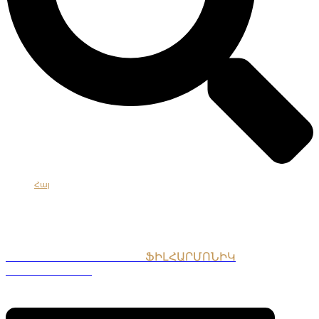
Հայ
Eng
Рус
ՀԱՅԱՍՏԱՆԻ ԱԶԳԱՅԻՆ
ՖԻԼՀԱՐՄՈՆԻԿ
ՆՎԱԳԱԽՈՒՄԲ