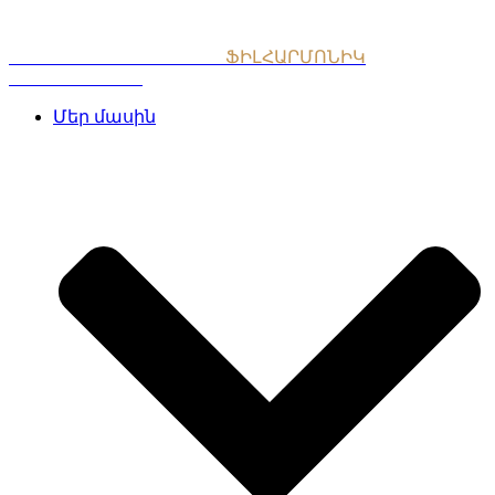
Skip
to
content
ՀԱՅԱՍՏԱՆԻ ԱԶԳԱՅԻՆ
ՖԻԼՀԱՐՄՈՆԻԿ
ՆՎԱԳԱԽՈՒՄԲ
Մեր մասին