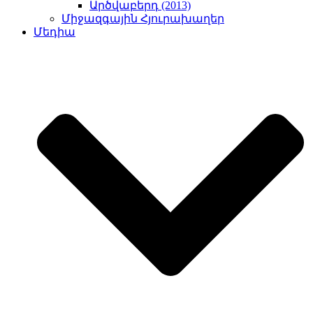
Արծվաբերդ (2013)
Միջազգային Հյուրախաղեր
Մեդիա