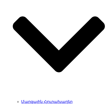
Մարզային Հյուրախաղեր