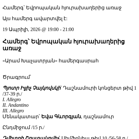
Համերգ՝ Եվրոպական հյուրախաղերից առաջ
Այս համերգ ավարտվել է:
19 Ապրիլի, 2026
@
19:00
-
21:00
Համերգ՝ Եվրոպական հյուրախաղերից
առաջ
«Արամ Խաչատրյան» համերգասրահ
Ծրագրում՝
Պյոտր Իլյիչ Չայկովսկի
՝ Դաշնամուրի կոնցերտ թիվ 1
/37-39 ր./
I. Allegro
II. Andantino
III. Allegro
Մենակատար՝
Եվա Գևորգյան
, դաշնամուր
Ընդմիջում /15 ր./
Դմիտրի Շոստակովիչ
՝ Սիմֆոնիա թիվ 10 /56-58 ր./