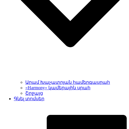
Արամ Խաչատրյան համերգասրահ
«Harmony» կամերային սրահ
Շրջայց
Գնել տոմսեր