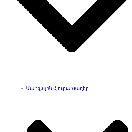
Մարզային Հյուրախաղեր