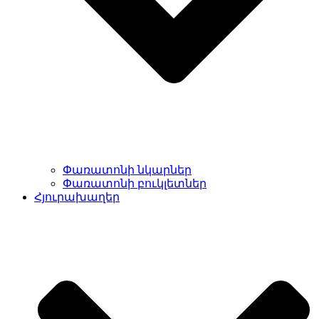
Փառատոնի նկարներ
Փառատոնի բուկլետներ
Հյուրախաղեր