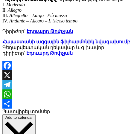
I.
Moderato
II.
Allegro
III.
Allegretto – Largo –Più mosso
IV.
Andante – Allegro – L’istesso tempo
Դիրիժոր՝
Էդուարդ Թոփչյան
Հայաստանի ազգային ֆիլհարմոնիկ նվագախումբ
Գեղարվեստական ղեկավար և գլխավոր
դիրիժոր՝
Էդուարդ Թոփչյան
Facebook
X
Telegram
WhatsApp
Պատվիրել տոմսեր
Share
Add to calendar