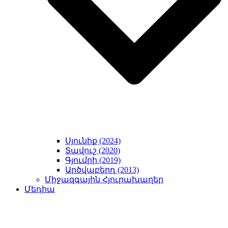
Սյունիք (2024)
Տավուշ (2020)
Գյումրի (2019)
Արծվաբերդ (2013)
Միջազգային Հյուրախաղեր
Մեդիա