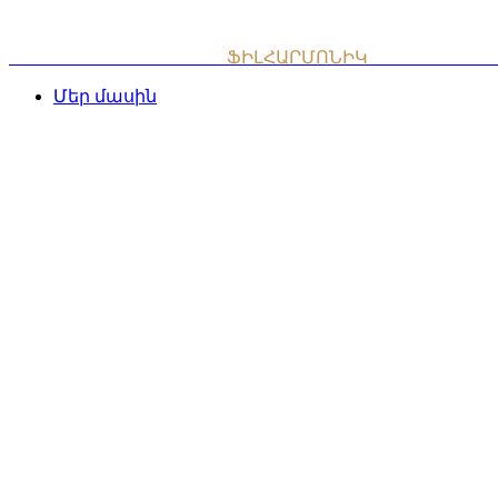
Skip
to
content
ՀԱՅԱՍՏԱՆԻ ԱԶԳԱՅԻՆ
ՖԻԼՀԱՐՄՈՆԻԿ
ՆՎԱԳԱԽՈՒՄ
Մեր մասին