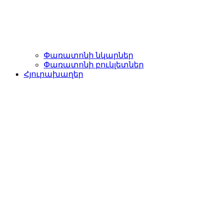
Փառատոնի նկարներ
Փառատոնի բուկլետներ
Հյուրախաղեր