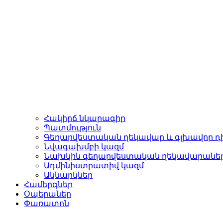
Հակիրճ նկարագիր
Պատմություն
Գեղարվեստական ղեկավար և գլխավոր դ
Նվագախմբի կազմ
Նախկին գեղարվեստական ղեկավարանե
Ադմինիստրատիվ կազմ
Ակնարկներ
Համերգներ
Օպերաներ
Փառատոն