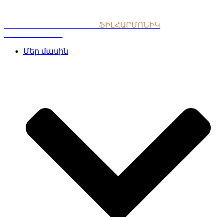
Skip
to
content
ՀԱՅԱՍՏԱՆԻ ԱԶԳԱՅԻՆ
ՖԻԼՀԱՐՄՈՆԻԿ
ՆՎԱԳԱԽՈՒՄԲ
Մեր մասին