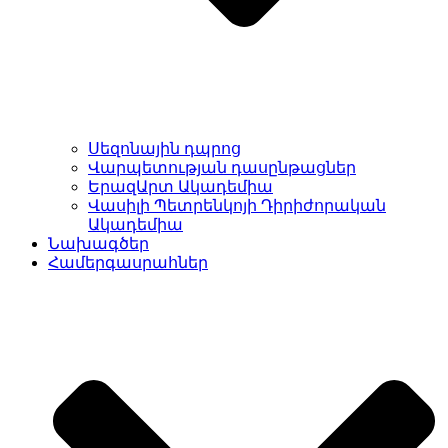
Սեզոնային դպրոց
Վարպետության դասընթացներ
ԵրազԱրտ Ակադեմիա
Վասիլի Պետրենկոյի Դիրիժորական
Ակադեմիա
Նախագծեր
Համերգասրահներ