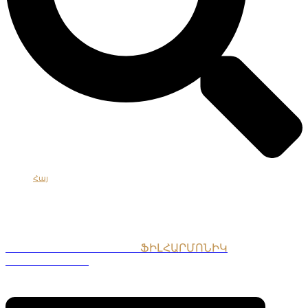
Հայ
Eng
Рус
ՀԱՅԱՍՏԱՆԻ ԱԶԳԱՅԻՆ
ՖԻԼՀԱՐՄՈՆԻԿ
ՆՎԱԳԱԽՈՒՄԲ