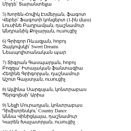
Միլդե՝ Տարանտելլա
5) Խորեն-Հովիկ Էսմերյան, ֆագոտ
Վեբեր՝ Ֆագոտի կոնցերտ (1-ին մաս)
Լուսինե Բաղրամյան, դաշնամուր
Անդրանիկ Քոչարյան, ուսուցիչ
6) Գրիգոր Ռևազյան, հոբոյ
Չայկովսկի՝ Sweet Dreams
Նեապոլիտանական պար
7) Տիգրան Գասպարյան, հոբոյ
Բոզզա՝ Իտալական ֆանտազիա
Հեղինե Գրիգորյան, դաշնամուր
Աշոտ Գալստյան, ուսուցիչ
8) Ալվինա Սարգսյան, կոնտրաբաս
Պերգոլեսի՝ Արիա
9) Նելլի Մուրադյան, կոնտրաբաս
Դիմիտրեսկու՝ Country Dance
Աննա Վինիցկայա, դաշնամուր
Կարեն Խաչատրյան, ուսուցիչ