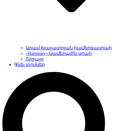
Արամ Խաչատրյան համերգասրահ
«Harmony» կամերային սրահ
Շրջայց
Գնել տոմսեր