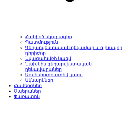
Հակիրճ նկարագիր
Պատմություն
Գեղարվեստական ղեկավար և գլխավոր
դիրիժոր
Նվագախմբի կազմ
Նախկին գեղարվեստական
ղեկավարաներ
Ադմինիստրատիվ կազմ
Ակնարկներ
Համերգներ
Օպերաներ
Փառատոն