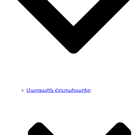
Մարզային Հյուրախաղեր