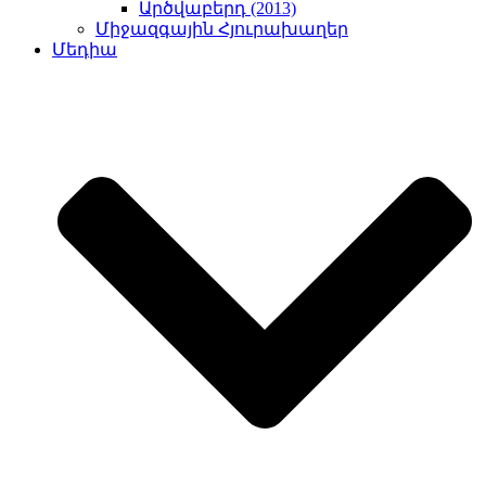
Արծվաբերդ (2013)
Միջազգային Հյուրախաղեր
Մեդիա