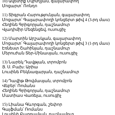
10) Ավետիք Մկրտչյան, գալարափող
Մոցարտ՝ Ռոնդո
11) Տիգրան Հարությունյան, գալարափող
Մոցարտ՝ Գալարափողի կոնցերտ թիվ 4 (3-րդ մաս)
Հեղինե Գրիգորյան, դաշնամուր
Վլադիմիր Մեզենցեվ, ուսուցիչ
12) Մարտին Արշակյան, գալարափող
Մոցարտ՝ Գալարափողի կոնցերտ թիվ 3 (1-րդ մաս)
Էռնեստ Շահինյան, դաշնամուր
Մերուժան Տեր-Մինասյան, ուսուցիչ
13) Նարեկ Դավթյան, տրոմբոն
Յ. Ս. Բախ: Արիա
Լուսինե Բեկնազարյան, դաշնամուր
14) Դավիթ Թովմասյան, տրոմբոն
Վեբեր՝ Ռոմանս
Հեղինե Գրիգորյան, դաշնամուր
Մատիաս Վառելա, ուսուցիչ
15) Լիանա Գևորգան, շեփոր
Գայֆման՝ Ռոմանս
Լուսինե Բաղրամյան, դաշնամուր