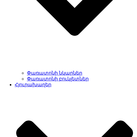
Փառատոնի նկարներ
Փառատոնի բուկլետներ
Հյուրախաղեր