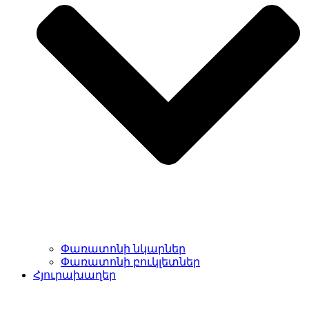
Փառատոնի նկարներ
Փառատոնի բուկլետներ
Հյուրախաղեր