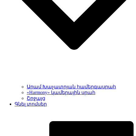
Արամ Խաչատրյան համերգասրահ
«Harmony» կամերային սրահ
Շրջայց
Գնել տոմսեր