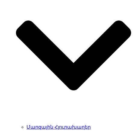
Մարզային Հյուրախաղեր