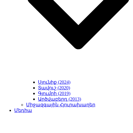
Սյունիք (2024)
Տավուշ (2020)
Գյումրի (2019)
Արծվաբերդ (2013)
Միջազգային Հյուրախաղեր
Մեդիա