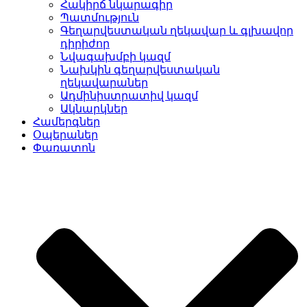
Հակիրճ նկարագիր
Պատմություն
Գեղարվեստական ղեկավար և գլխավոր
դիրիժոր
Նվագախմբի կազմ
Նախկին գեղարվեստական
ղեկավարաներ
Ադմինիստրատիվ կազմ
Ակնարկներ
Համերգներ
Օպերաներ
Փառատոն