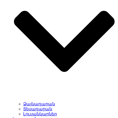
Ձայնադարան
Տեսադարան
Լուսանկարներ