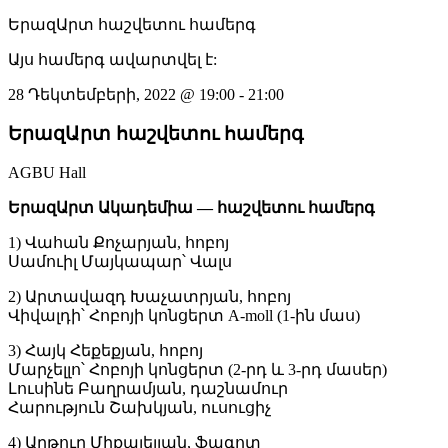
ԵրազԱրտ հաշվետու համերգ
Այս համերգ ավարտվել է:
28 Դեկտեմբերի, 2022
@
19:00
-
21:00
ԵրազԱրտ հաշվետու համերգ
AGBU Hall
ԵրազԱրտ Ակադեմիա — հաշվետու համերգ
1) Վահան Քոչարյան, հոբոյ
Սամուիլ Մայկապար՝ Վալս
2) Արտավազդ Խաչատրյան, հոբոյ
Վիվալդի՝ Հոբոյի կոնցերտ A-moll (1-ին մաս)
3) Հայկ Հեքեքյան, հոբոյ
Մարչելլո՝ Հոբոյի կոնցերտ (2-րդ և 3-րդ մասեր)
Լուսինե Բաղրամյան, դաշնամուր
Հարություն Շախկյան, ուսուցիչ
4) Արթուր Միքայելյան, ֆագոտ