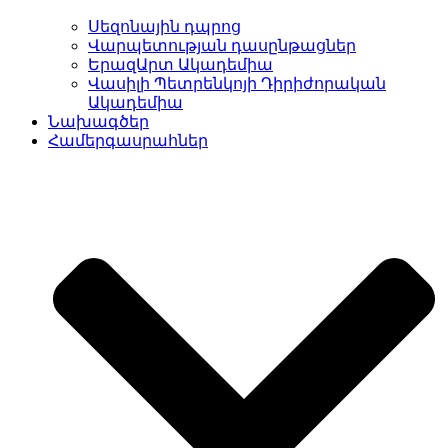
Սեզոնային դպրոց
Վարպետության դասընթացներ
ԵրազԱրտ Ակադեմիա
Վասիլի Պետրենկոյի Դիրիժորական
Ակադեմիա
Նախագծեր
Համերգասրահներ