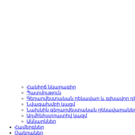
Հակիրճ նկարագիր
Պատմություն
Գեղարվեստական ղեկավար և գլխավոր դ
Նվագախմբի կազմ
Նախկին գեղարվեստական ղեկավարանե
Ադմինիստրատիվ կազմ
Ակնարկներ
Համերգներ
Օպերաներ