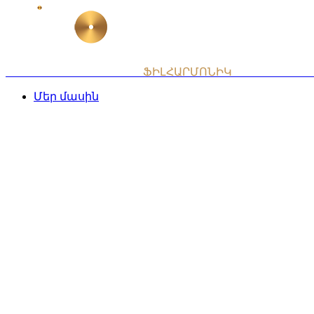
Skip
to
content
ՀԱՅԱՍՏԱՆԻ ԱԶԳԱՅԻՆ
ՖԻԼՀԱՐՄՈՆԻԿ
ՆՎԱԳԱԽՈՒՄ
Մեր մասին