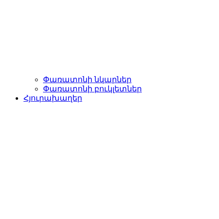
Փառատոնի նկարներ
Փառատոնի բուկլետներ
Հյուրախաղեր