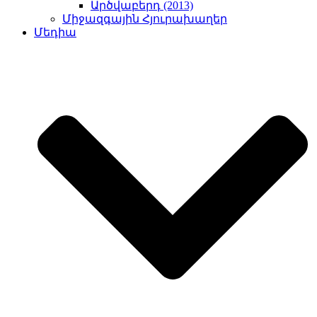
Արծվաբերդ (2013)
Միջազգային Հյուրախաղեր
Մեդիա