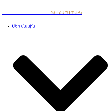
Skip
to
content
ՀԱՅԱՍՏԱՆԻ ԱԶԳԱՅԻՆ
ՖԻԼՀԱՐՄՈՆԻԿ
ՆՎԱԳԱԽՈՒՄԲ
Մեր մասին