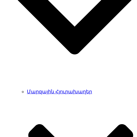
Մարզային Հյուրախաղեր