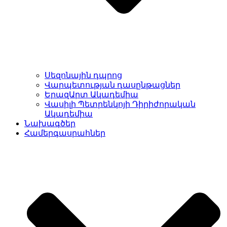
Սեզոնային դպրոց
Վարպետության դասընթացներ
ԵրազԱրտ Ակադեմիա
Վասիլի Պետրենկոյի Դիրիժորական
Ակադեմիա
Նախագծեր
Համերգասրահներ