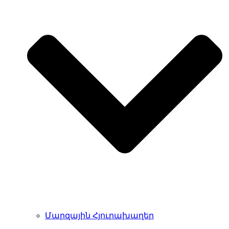
Մարզային Հյուրախաղեր