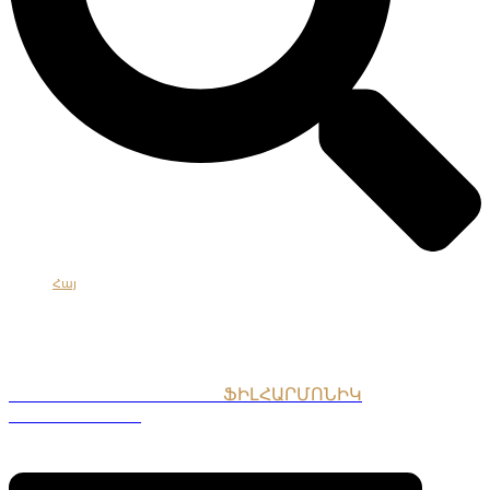
Հայ
Eng
Рус
ՀԱՅԱՍՏԱՆԻ ԱԶԳԱՅԻՆ
ՖԻԼՀԱՐՄՈՆԻԿ
ՆՎԱԳԱԽՈՒՄԲ