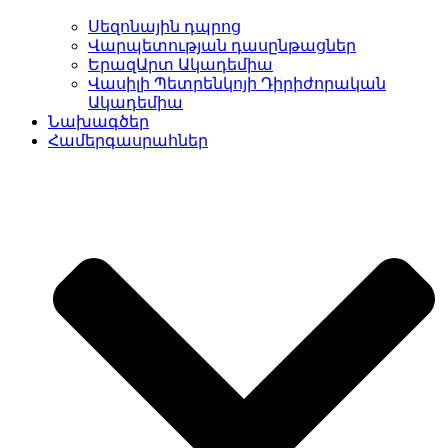
Սեզոնային դպրոց
Վարպետության դասընթացներ
ԵրազԱրտ Ակադեմիա
Վասիլի Պետրենկոյի Դիրիժորական
Ակադեմիա
Նախագծեր
Համերգասրահներ