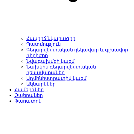
Հակիրճ նկարագիր
Պատմություն
Գեղարվեստական ղեկավար և գլխավոր
դիրիժոր
Նվագախմբի կազմ
Նախկին գեղարվեստական
ղեկավարաներ
Ադմինիստրատիվ կազմ
Ակնարկներ
Համերգներ
Օպերաներ
Փառատոն