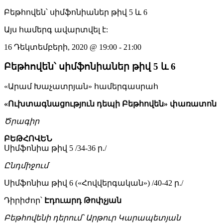
Բեթհովեն՝ սիմֆոնիաներ թիվ 5 և 6
Այս համերգ ավարտվել է:
16 Դեկտեմբերի, 2020
@
19:00
-
21:00
Բեթհովեն՝ սիմֆոնիաներ թիվ 5 և 6
«Արամ Խաչատրյան» համերգասրահ
«Ուխտագնացություն դեպի Բեթհովեն» փառատոն
Ծրագիր
ԲԵԹՀՈՎԵՆ
Սիմֆոնիա թիվ 5 /34-36 ր./
Ընդմիջում
Սիմֆոնիա թիվ 6 («Հովվերգական») /40-42 ր./
Դիրիժոր՝
Էդուարդ Թոփչյան
Բեթհովենի դերում՝ Արթուր Կարապետյան