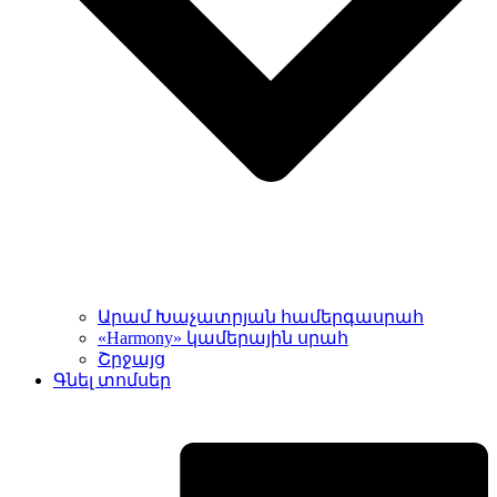
Արամ Խաչատրյան համերգասրահ
«Harmony» կամերային սրահ
Շրջայց
Գնել տոմսեր