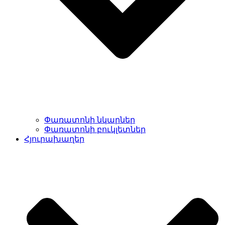
Փառատոնի նկարներ
Փառատոնի բուկլետներ
Հյուրախաղեր