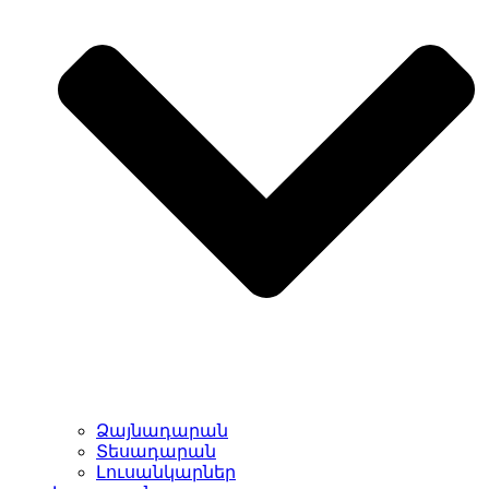
Ձայնադարան
Տեսադարան
Լուսանկարներ