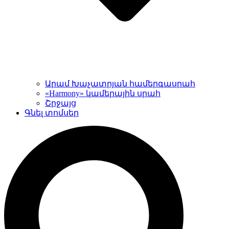
Արամ Խաչատրյան համերգասրահ
«Harmony» կամերային սրահ
Շրջայց
Գնել տոմսեր