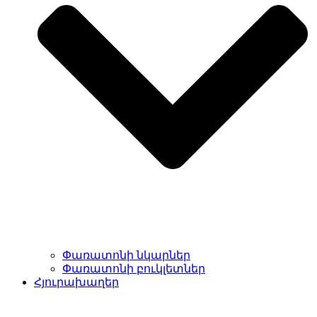
Փառատոնի նկարներ
Փառատոնի բուկլետներ
Հյուրախաղեր