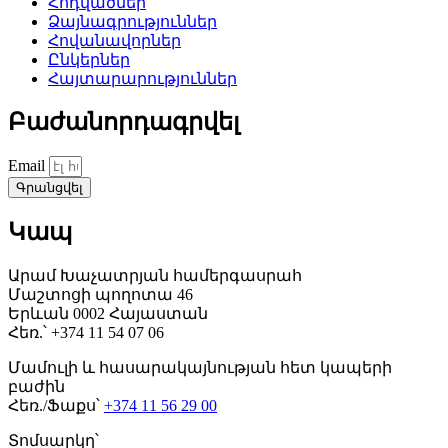
Հոդվածներ
Ձայնագրություններ
Հովանավորներ
Ընկերներ
Հայտարարություններ
Բաժանորդագրվել
Email
Գրանցվել
Կապ
Արամ Խաչատրյան համերգասրահ
Մաշտոցի պողոտա 46
Երևան 0002 Հայաստան
Հեռ.՝ +374 11 54 07 06
Մամուլի և հասարակայնության հետ կապերի
բաժին
Հեռ./Ֆաքս՝
+374 11 56 29 00
Տոմսարկղ՝