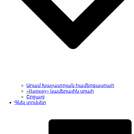
Արամ Խաչատրյան համերգասրահ
«Harmony» կամերային սրահ
Շրջայց
Գնել տոմսեր