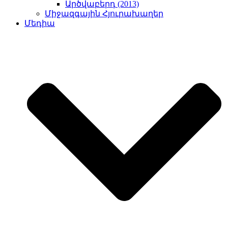
Արծվաբերդ (2013)
Միջազգային Հյուրախաղեր
Մեդիա