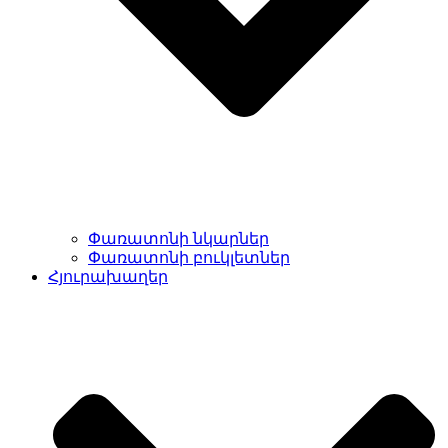
Փառատոնի նկարներ
Փառատոնի բուկլետներ
Հյուրախաղեր