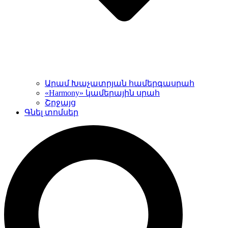
Արամ Խաչատրյան համերգասրահ
«Harmony» կամերային սրահ
Շրջայց
Գնել տոմսեր