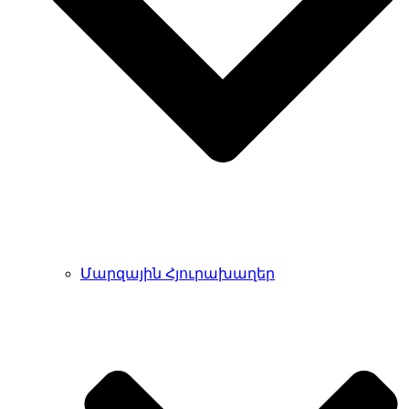
Մարզային Հյուրախաղեր