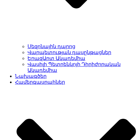
Սեզոնային դպրոց
Վարպետության դասընթացներ
ԵրազԱրտ Ակադեմիա
Վասիլի Պետրենկոյի Դիրիժորական
Ակադեմիա
Նախագծեր
Համերգասրահներ