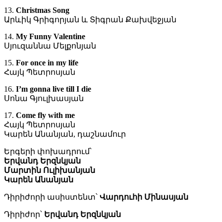
13.
Christmas Song
Արևիկ Գրիգորյան և Տիգրան Քախվեջյան
14.
My Funny Valentine
Սյուզաննա Մելքոնյան
15.
For once in my life
Հայկ Պետրոսյան
16.
I’m gonna live till I die
Սոնա Գյուլխասյան
17.
Come fly with me
Հայկ Պետրոսյան
Կարեն Անանյան, դաշնամուր
Երգերի փոխադրում՝
Երվանդ Երզնկյան
Մարտին Ուլիխանյան
Կարեն Անանյան
Դիրիժորի ասիստենտ՝
Վարդուհի Մինասյան
Դիրիժոր՝
Երվանդ Երզնկյան