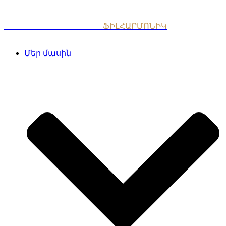
Skip
to
content
ՀԱՅԱՍՏԱՆԻ ԱԶԳԱՅԻՆ
ՖԻԼՀԱՐՄՈՆԻԿ
ՆՎԱԳԱԽՈՒՄԲ
Մեր մասին