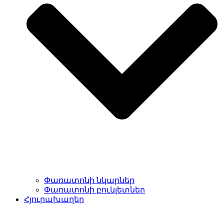
Փառատոնի նկարներ
Փառատոնի բուկլետներ
Հյուրախաղեր