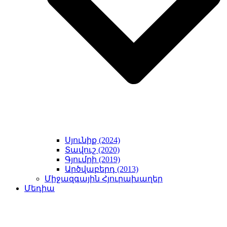
Սյունիք (2024)
Տավուշ (2020)
Գյումրի (2019)
Արծվաբերդ (2013)
Միջազգային Հյուրախաղեր
Մեդիա