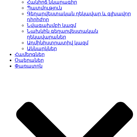
Հակիրճ նկարագիր
Պատմություն
Գեղարվեստական ղեկավար և գլխավոր
դիրիժոր
Նվագախմբի կազմ
Նախկին գեղարվեստական
ղեկավարաներ
Ադմինիստրատիվ կազմ
Ակնարկներ
Համերգներ
Օպերաներ
Փառատոն