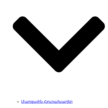
Մարզային Հյուրախաղեր