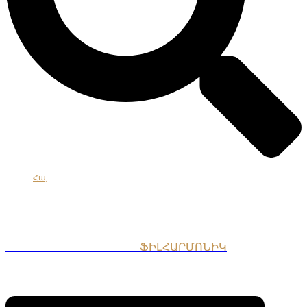
Հայ
Eng
Рус
ՀԱՅԱՍՏԱՆԻ ԱԶԳԱՅԻՆ
ՖԻԼՀԱՐՄՈՆԻԿ
ՆՎԱԳԱԽՈՒՄԲ