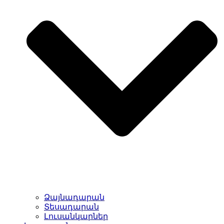
Ձայնադարան
Տեսադարան
Լուսանկարներ