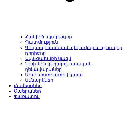
Հակիրճ նկարագիր
Պատմություն
Գեղարվեստական ղեկավար և գլխավոր
դիրիժոր
Նվագախմբի կազմ
Նախկին գեղարվեստական
ղեկավարաներ
Ադմինիստրատիվ կազմ
Ակնարկներ
Համերգներ
Օպերաներ
Փառատոն