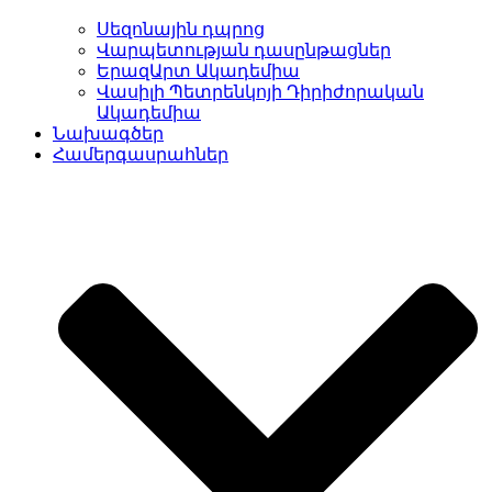
Սեզոնային դպրոց
Վարպետության դասընթացներ
ԵրազԱրտ Ակադեմիա
Վասիլի Պետրենկոյի Դիրիժորական
Ակադեմիա
Նախագծեր
Համերգասրահներ