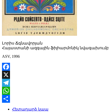
Լորիս Ճգնավորյան
Հայաստանի ազգային ֆիլհարմոնիկ նվագախումբ
ASV, 1996
Facebook
X
Telegram
WhatsApp
Share
Հետադարձ կապ