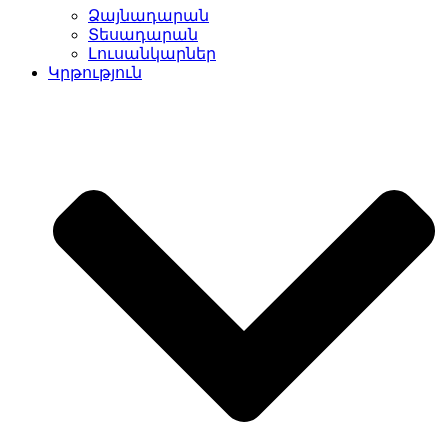
Ձայնադարան
Տեսադարան
Լուսանկարներ
Կրթություն