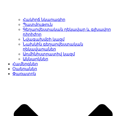
Հակիրճ նկարագիր
Պատմություն
Գեղարվեստական ղեկավար և գլխավոր
դիրիժոր
Նվագախմբի կազմ
Նախկին գեղարվեստական
ղեկավարաներ
Ադմինիստրատիվ կազմ
Ակնարկներ
Համերգներ
Օպերաներ
Փառատոն