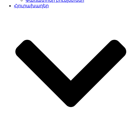
Փառատոնի բուկլետներ
Հյուրախաղեր