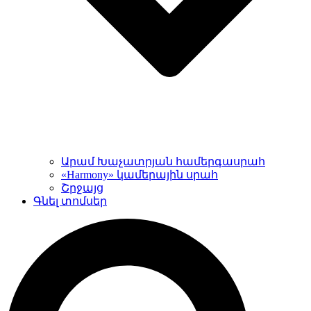
Արամ Խաչատրյան համերգասրահ
«Harmony» կամերային սրահ
Շրջայց
Գնել տոմսեր