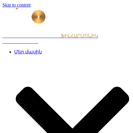
Skip to content
ՀԱՅԱՍՏԱՆԻ ԱԶԳԱՅԻՆ
ՖԻԼՀԱՐՄՈՆԻԿ
ՆՎԱԳԱԽՈՒՄԲ
Մեր մասին