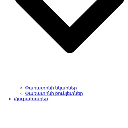
Փառատոնի նկարներ
Փառատոնի բուկլետներ
Հյուրախաղեր