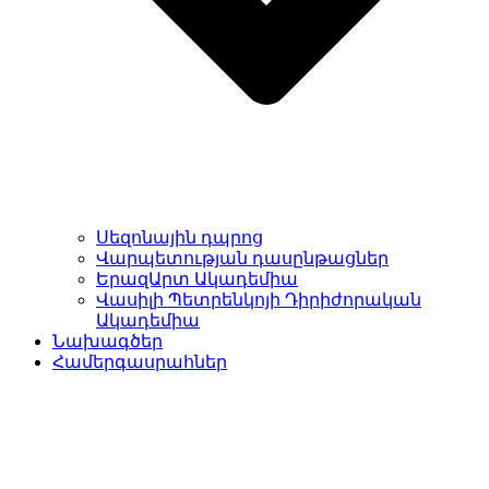
Սեզոնային դպրոց
Վարպետության դասընթացներ
ԵրազԱրտ Ակադեմիա
Վասիլի Պետրենկոյի Դիրիժորական
Ակադեմիա
Նախագծեր
Համերգասրահներ