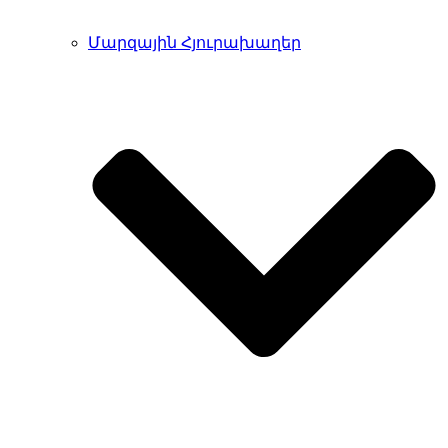
Մարզային Հյուրախաղեր