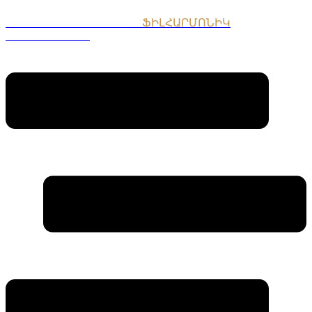
ՀԱՅԱՍՏԱՆԻ ԱԶԳԱՅԻՆ
ՖԻԼՀԱՐՄՈՆԻԿ
ՆՎԱԳԱԽՈՒՄԲ