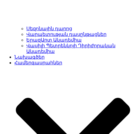
Սեզոնային դպրոց
Վարպետության դասընթացներ
ԵրազԱրտ Ակադեմիա
Վասիլի Պետրենկոյի Դիրիժորական
Ակադեմիա
Նախագծեր
Համերգասրահներ