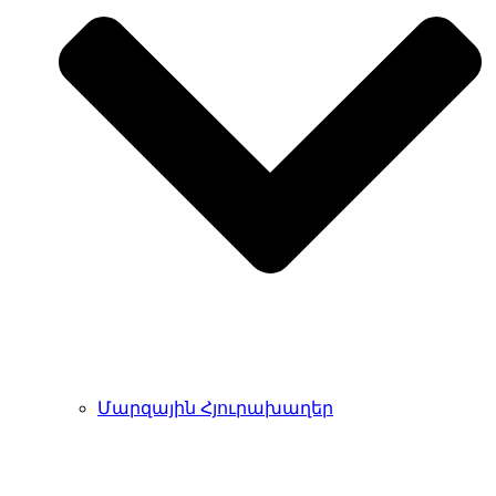
Մարզային Հյուրախաղեր