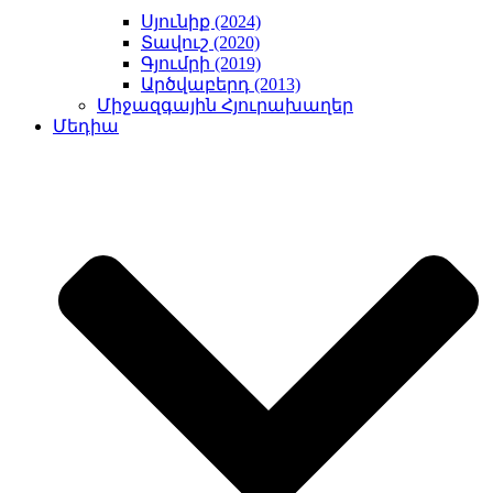
Սյունիք (2024)
Տավուշ (2020)
Գյումրի (2019)
Արծվաբերդ (2013)
Միջազգային Հյուրախաղեր
Մեդիա