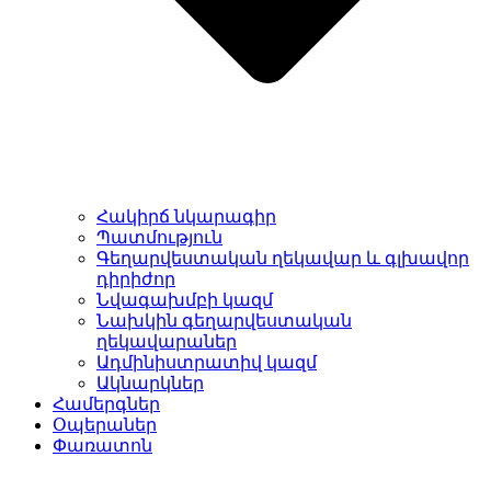
Հակիրճ նկարագիր
Պատմություն
Գեղարվեստական ղեկավար և գլխավոր
դիրիժոր
Նվագախմբի կազմ
Նախկին գեղարվեստական
ղեկավարաներ
Ադմինիստրատիվ կազմ
Ակնարկներ
Համերգներ
Օպերաներ
Փառատոն