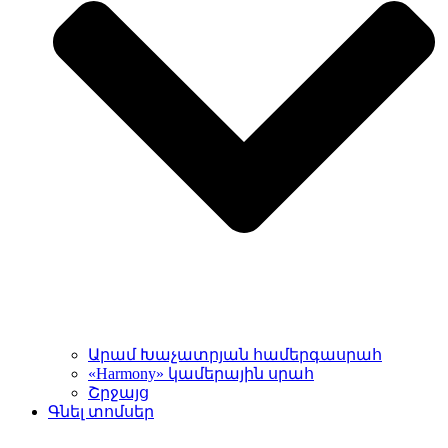
Արամ Խաչատրյան համերգասրահ
«Harmony» կամերային սրահ
Շրջայց
Գնել տոմսեր